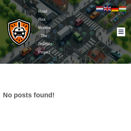
Road
Risk
Monitor
- The
RoRiMo
Project
No posts found!