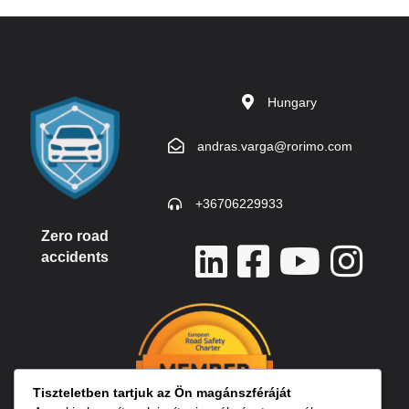
Hungary
andras.varga@rorimo.com
+36706229933
Zero road
accidents
Tiszteletben tartjuk az Ön magánszféráját